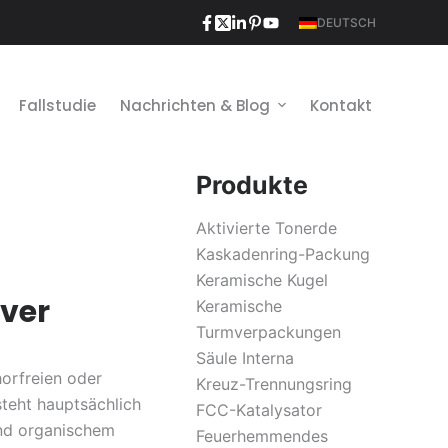
DEUTSCH
Fallstudie
Nachrichten & Blog
Kontakt
Produkte
Aktivierte Tonerde
Kaskadenring-Packung
Keramische Kugel
lver
Keramische
Turmverpackungen
Säule Interna
horfreien oder
Kreuz-Trennungsring
teht hauptsächlich
FCC-Katalysator
nd organischem
Feuerhemmendes