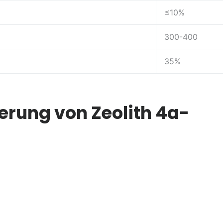
≤10%
300-400
35%
rung von Zeolith 4a-