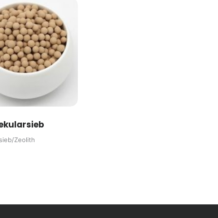
ekularsieb
sieb/Zeolith