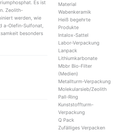
riumphosphat. Es ist
Material
n. Zeolith-
Wabenkeramik
iniert werden, wie
Heiß begehrte
d a-Olefin-Sulfonat,
Produkte
rksamkeit besonders
Intalox-Sattel
Labor-Verpackung
Lanpack
Lithiumkarbonate
Mbbr Bio-Filter
(Medien)
Metallturm-Verpackung
Molekularsieb/Zeolith
Pall-Ring
Kunststoffturm-
Verpackung
Q Pack
Zufälliges Verpacken