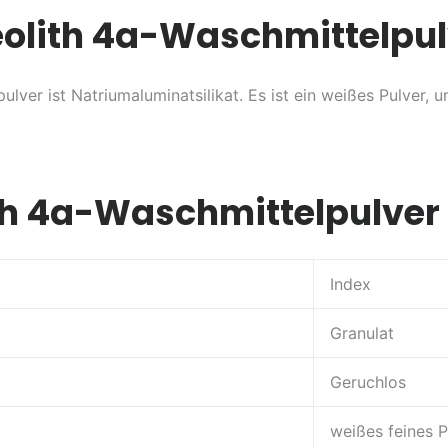
eolith 4a-Waschmittelpul
er ist Natriumaluminatsilikat. Es ist ein weißes Pulver, un
th 4a-Waschmittelpulver
Index
Granulat
Geruchlos
weißes feines P