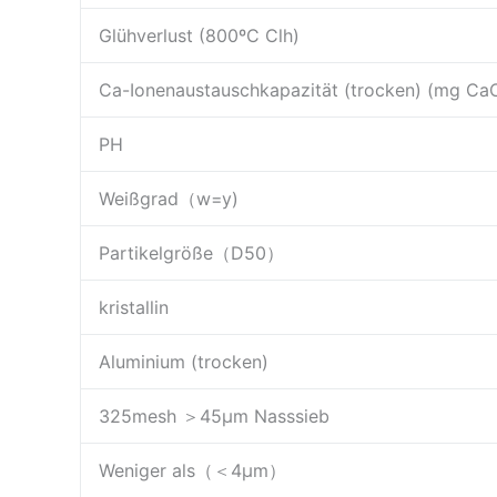
Glühverlust (800ºC Clh)
Ca-Ionenaustauschkapazität (trocken) (mg Ca
PH
Weißgrad（w=y)
Partikelgröße（D50）
kristallin
Aluminium (trocken)
325mesh ＞45μm Nasssieb
Weniger als（＜4µm）