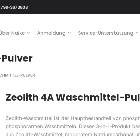
0799-3673808
Über Naike
Anmeldung
Service-Unterstützung
-Pulver
SCHMITTEL-PULVER
Zeolith 4A Waschmittel-Pu
Zeolith-Waschmittel ist der Hauptbestandteil von phosp
phosphorarmen Waschmitteln. Dieses 3-in-1-Produkt bes
aus Zeolith-Waschmittel, moderatem Natriumcarbonat u