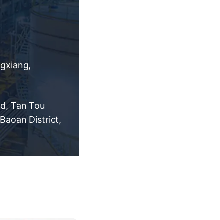
ngxiang,
ad, Tan Tou
aoan District,