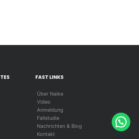
RTES
FAST LINKS
Über Naike
Video
)
Anmeldung
Fallstudie
Nachrichten & Blog
Kontakt