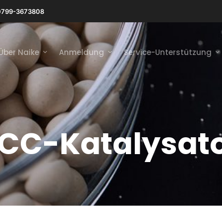
0799-3673808
Über Naike
Anmeldung
Service-Unterstützung
CC-Katalysat