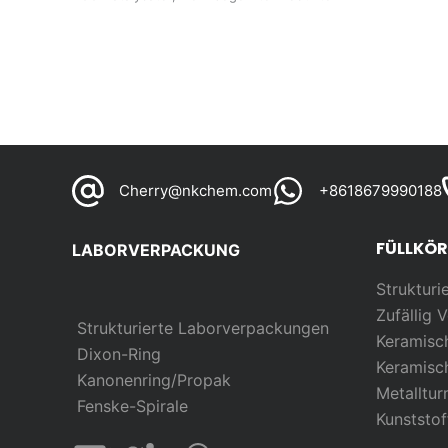
Cherry@nkchem.com
+8618679990188
FÜLLKÖ
LABORVERPACKUNG
Strukturi
Zufällig
V
Strukturierte Laborverpackungen
Keramisc
Dixon-Ring
Keramisc
Kanonenring/Propak
Metalltu
Fenske-Spirale
Kunststo