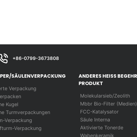
+86-0799-3673808
RPER/SÄULENVERPACKUNG
ANDERES HEISS BEGEH
PRODUKT
erte Verpackung
Molekularsieb/Zeolith
erpacken
Mbbr Bio-Filter (Medien
he Kugel
FCC-Katalysator
he Turmverpackungen
Säule Interna
rm-Verpackung
Aktivierte Tonerde
ffturm-Verpackung
Wabenkeramik