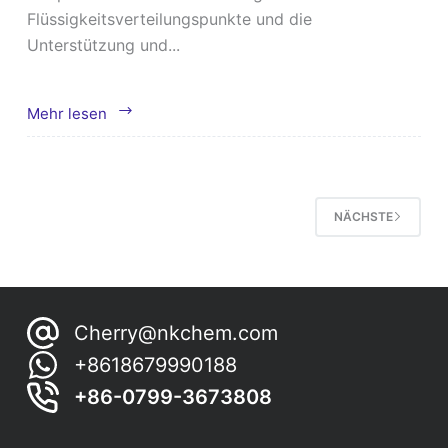
Flüssigkeitsverteilungspunkte und die
Unterstützung und...
Wie
Mehr lesen
stellt
man
Keramikkugeln
her?
NÄCHSTE
Cherry@nkchem.com
+8618679990188
+86-0799-3673808