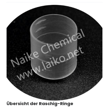
ausgewählter
Leitfaden
für
Arten
von
strukturierten
Verpackungen
Übersicht der Raschig-Ringe