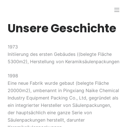
Z
u
m
Unsere Geschichte
I
n
h
1973
a
Initiierung des ersten Gebäudes ((belegte Fläche
l
5300m2), Herstellung von Keramiksäulenpackungen
t
s
1998
p
Eine neue Fabrik wurde gebaut (belegte Fläche
r
20000m2), umbenannt in Pingxiang Naike Chemical
i
Industry Equipment Packing Co., Ltd, gegründet als
n
ein integrierter Hersteller von Säulenpackungen,
g
der hauptsächlich eine ganze Serie von
e
Säulenpackungen herstellt, darunter
n