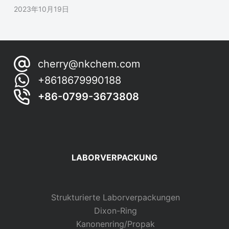
2023年10月19日
cherry@nkchem.com
+8618679990188
+86-0799-3673808
LABORVERPACKUNG
Strukturierte Laborverpackungen
Dixon-Ring
Kanonenring/Propak