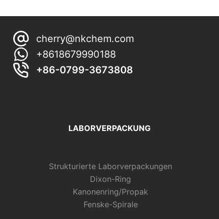
cherry@nkchem.com
+8618679990188
+86-0799-3673808
LABORVERPACKUNG
Strukturierte Laborverpackungen
Dixon-Ring
Kanonenring/Propak
Fenske-Spirale