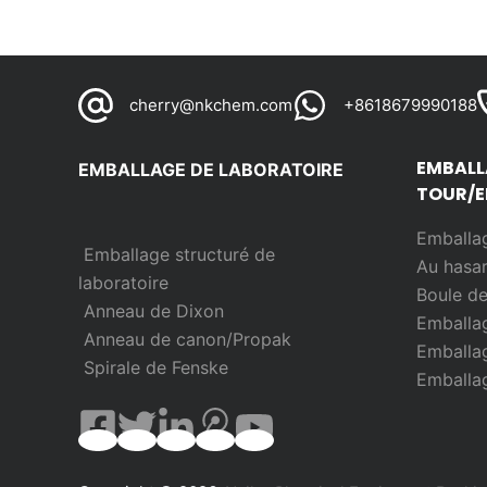
cherry@nkchem.com
+8618679990188
EMBALL
EMBALLAGE DE LABORATOIRE
TOUR/E
Emballag
Emballage structuré de
Au hasa
laboratoire
Boule d
Anneau de Dixon
Emballag
Anneau de canon/Propak
Emballag
Spirale de Fenske
Emballag