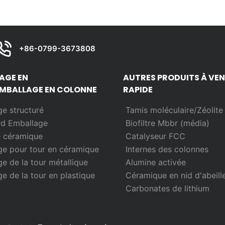
+86-0799-3673808
AGE EN
AUTRES PRODUITS À VE
MBALLAGE EN COLONNE
RAPIDE
e structuré
Tamis moléculaire/Zéolite
rd
Emballage
Biofiltre Mbbr (média)
e céramique
Catalyseur FCC
e pour tour en céramique
Internes des colonnes
e de la tour métallique
Alumine activée
e de la tour en plastique
Céramique en nid d'abeill
Carbonates de lithium