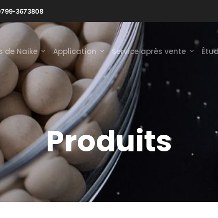
0799-3673808
s de Naike
Application
Service après vente
Étud
Produits