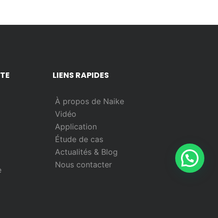
NTE
LIENS RAPIDES
À propos de Naike
Vidéo
Application
Étude de cas
Actualités & Blog
Nous contacter
e