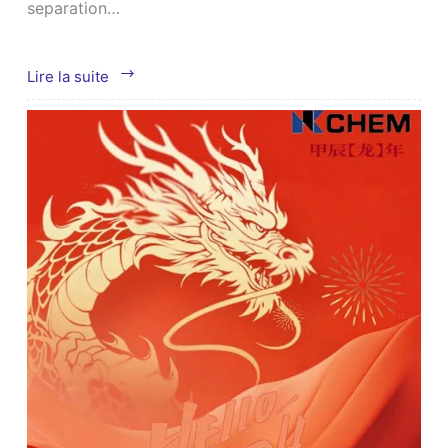
separation…
Qu'est-
Lire la suite
ce
qu'un
tamis
moléculaire
de
carbone
?