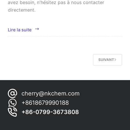
avez besoin, n'hésitez pas à nous contacter
directement.
Bague
Lire la suite
Raschig
en
céramique
SUIVANT
cherry@nkchem.com
+8618679990188
+86-0799-3673808