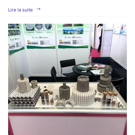
Nos
Lire la suite
clients
visitent
notre
usine.