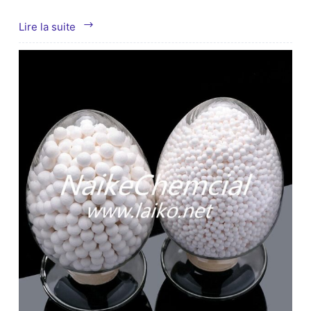
What
Lire la suite
is
metal
pall
ring?
￼