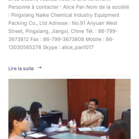
Personne à contacter : Alice Pan Nom de la société
: Pingxiang Naike Chemical Industry Equipment
Packing Co., Ltd Adresse : No.91 Anyuan West
Street, Pingxiang, Jiangxi, Chine Tél. : 86-799-
3673812 Fax : 86-799-3673808 Mobile : 86-
13030565278 Skype : alice_pan1017
Image
Lire la suite
de
la
livraison
des
tampons
de
désembuage