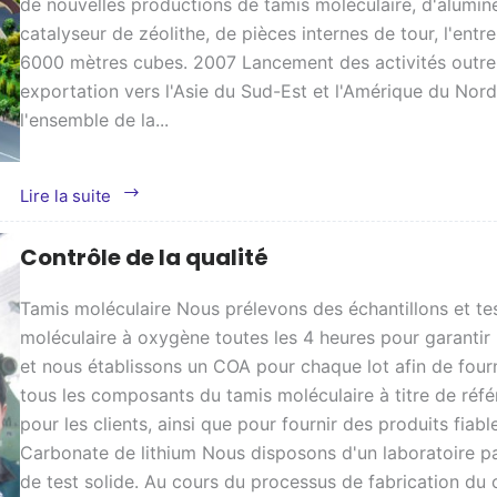
de nouvelles productions de tamis moléculaire, d'alumine
catalyseur de zéolithe, de pièces internes de tour, l'entr
6000 mètres cubes. 2007 Lancement des activités outre
exportation vers l'Asie du Sud-Est et l'Amérique du Nord
l'ensemble de la...
Notre
Lire la suite
histoire
Contrôle de la qualité
Tamis moléculaire Nous prélevons des échantillons et te
moléculaire à oxygène toutes les 4 heures pour garantir l
et nous établissons un COA pour chaque lot afin de fourn
tous les composants du tamis moléculaire à titre de réfé
pour les clients, ainsi que pour fournir des produits fiabl
Carbonate de lithium Nous disposons d'un laboratoire pa
de test solide. Au cours du processus de fabrication du 