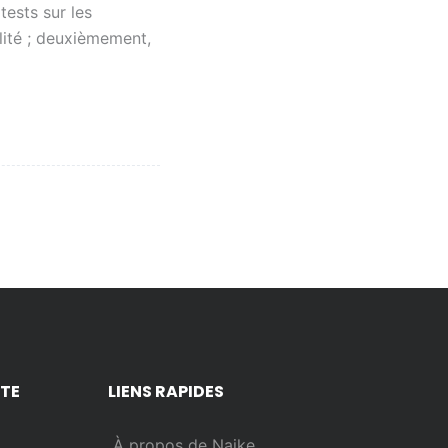
tests sur les
lité ; deuxièmement,
NTE
LIENS RAPIDES
À propos de Naike