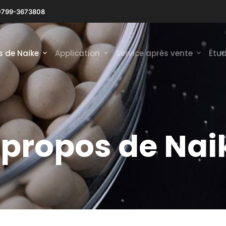
0799-3673808
s de Naike
Application
Service après vente
Étud
 propos de Nai