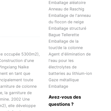
Emballage aléatoire
Anneau de Raschig
Emballage de l'anneau
du flocon de neige
Emballage structuré
Bague Tellerette
Emballage de la
tour/de la colonne
face occupée 5300m2),
Agent d'élimination de
Construction d'une
l'eau pour les
Pingxiang Naike
électrolytes de
ment en tant que
batteries au lithium-ion
incipalement toute
Gaze métallique
garniture de colonne
Emballage
, la garniture de
Avez-vous des
alumine. 2002 Une
questions ?
m2), elle développe