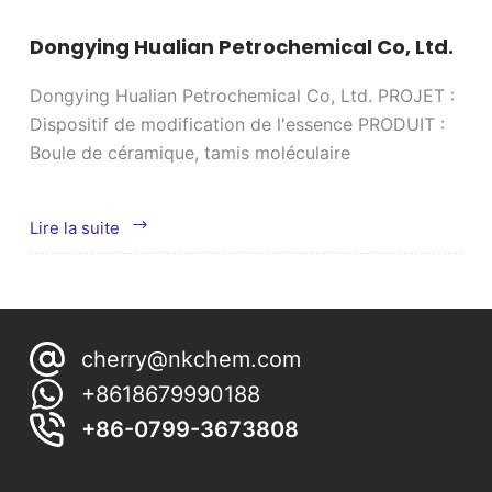
Dongying Hualian Petrochemical Co, Ltd.
Dongying Hualian Petrochemical Co, Ltd. PROJET :
Dispositif de modification de l'essence PRODUIT :
Boule de céramique, tamis moléculaire
Dongying
Lire la suite
Hualian
Petrochemical
Co,
Ltd.
cherry@nkchem.com
+8618679990188
+86-0799-3673808