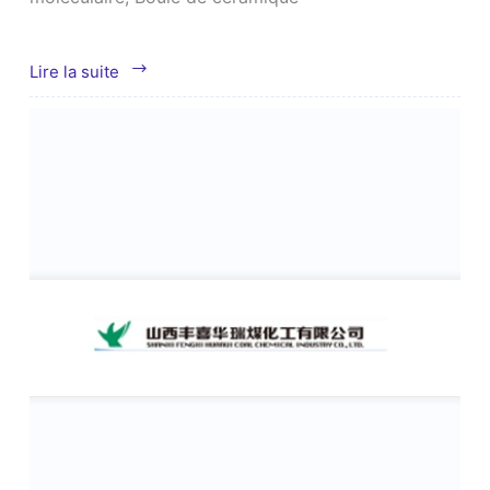
Tongliao
Lire la suite
Meihua
Biotechnology
Co.
Ltd.