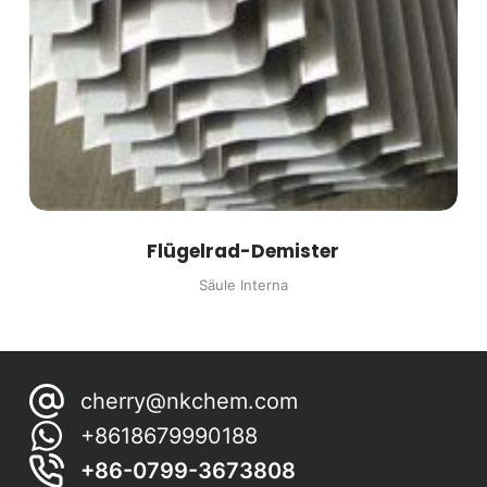
Flügelrad-Demister
Säule Interna
cherry@nkchem.com
+8618679990188
+86-0799-3673808