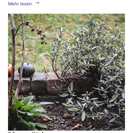
Öl
Mehr lesen
&
Gas
Prozess