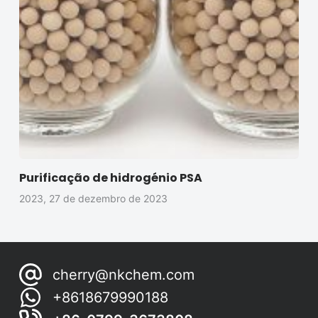
Purificação de hidrogénio PSA
2023, 27 de dezembro de 2023
cherry@nkchem.com
+8618679990188