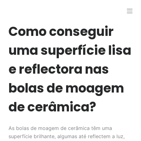
P
u
l
Como conseguir
a
r
uma superfície lisa
p
a
e reflectora nas
r
a
o
bolas de moagem
c
o
de cerâmica?
n
t
e
As bolas de moagem de cerâmica têm uma
ú
superfície brilhante, algumas até reflectem a luz,
d