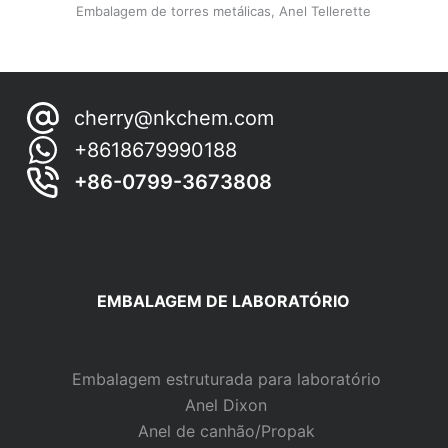
Embalagem de torres metálicas
,
Anel Tellerette
cherry@nkchem.com
+8618679990188
+86-0799-3673808
EMBALAGEM DE LABORATÓRIO
Embalagem estruturada para laboratório
Anel Dixon
Anel de canhão/Propak