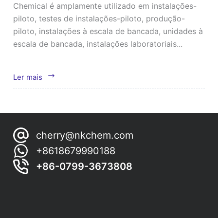
Chemical é amplamente utilizado em instalações-
piloto, testes de instalações-piloto, produção-
piloto, instalações à escala de bancada, unidades à
escala de bancada, instalações laboratoriais...
Anel
Ler mais
Dixon
cherry@nkchem.com
+8618679990188
+86-0799-3673808