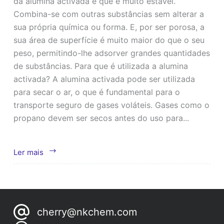
da alumina activada é que é muito estável.
Combina-se com outras substâncias sem alterar a
sua própria química ou forma. E, por ser porosa, a
sua área de superfície é muito maior do que o seu
peso, permitindo-lhe adsorver grandes quantidades
de substâncias. Para que é utilizada a alumina
activada? A alumina activada pode ser utilizada
para secar o ar, o que é fundamental para o
transporte seguro de gases voláteis. Gases como o
propano devem ser secos antes do uso para...
Alumina
Ler mais
activada
para
secador
de
cherry@nkchem.com
ar