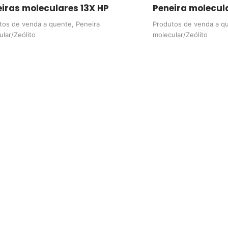
iras moleculares 13X HP
Peneira molecul
tos de venda a quente
,
Peneira
Produtos de venda a q
ular/Zeólito
molecular/Zeólito