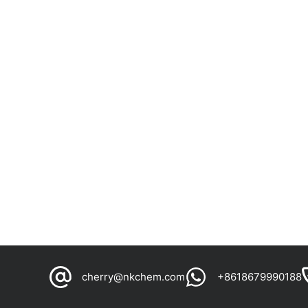
cherry@nkchem.com
+8618679990188