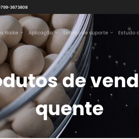
0799-3673808
 a Naike
Aplicação
Serviço de suporte
Estudo 
odutos de vend
quente