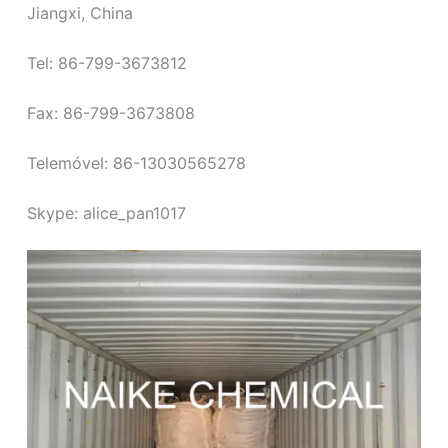
Jiangxi, China
o
Tel: 86-799-3673812
Fax: 86-799-3673808
Telemóvel: 86-13030565278
Skype: alice_pan1017