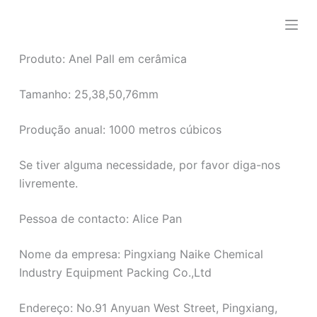
P
u
l
Produto: Anel Pall em cerâmica
a
r
Tamanho: 25,38,50,76mm
p
a
Produção anual: 1000 metros cúbicos
r
a
Se tiver alguma necessidade, por favor diga-nos
o
livremente.
c
o
Pessoa de contacto: Alice Pan
n
Nome da empresa: Pingxiang Naike Chemical
t
Industry Equipment Packing Co.,Ltd
e
ú
Endereço: No.91 Anyuan West Street, Pingxiang,
d