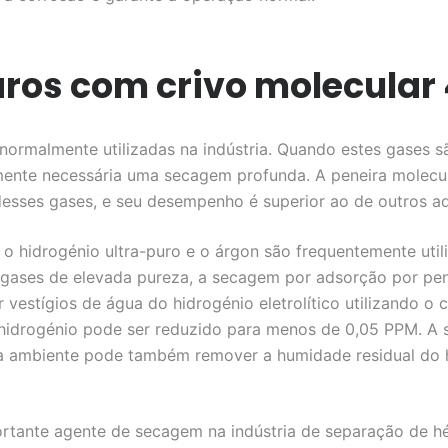
ros com crivo molecular
ormalmente utilizadas na indústria. Quando estes gases sã
emente necessária uma secagem profunda. A peneira molecu
esses gases, e seu desempenho é superior ao de outros a
s, o hidrogénio ultra-puro e o árgon são frequentemente ut
s gases de elevada pureza, a secagem por adsorção por pen
vestígios de água do hidrogénio eletrolítico utilizando o 
o hidrogénio pode ser reduzido para menos de 0,05 PPM. A
ura ambiente pode também remover a humidade residual do 
tante agente de secagem na indústria de separação de hé