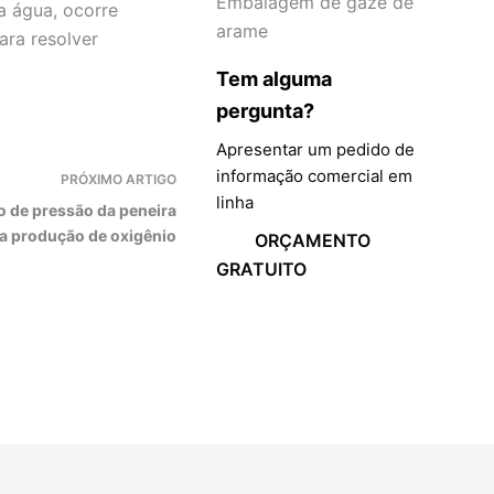
Embalagem de gaze de
a água, ocorre
arame
ara resolver
Tem alguma
pergunta?
Apresentar um pedido de
informação comercial em
PRÓXIMO
ARTIGO
linha
o de pressão da peneira
a produção de oxigênio
ORÇAMENTO
GRATUITO