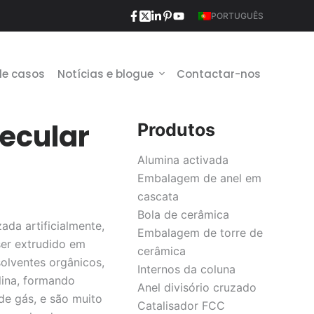
PORTUGUÊS
de casos
Notícias e blogue
Contactar-nos
ecular
Produtos
Alumina activada
Embalagem de anel em
cascata
Bola de cerâmica
ada artificialmente,
Embalagem de torre de
ser extrudido em
cerâmica
solventes orgânicos,
Internos da coluna
lina, formando
Anel divisório cruzado
de gás, e são muito
Catalisador FCC