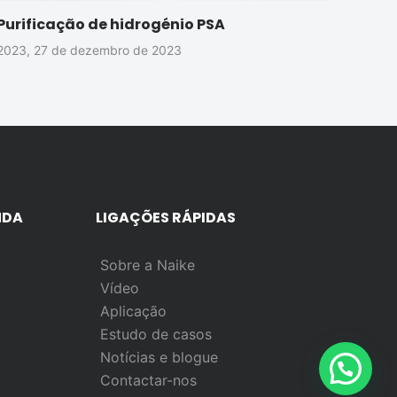
Purificação de hidrogénio PSA
2023, 27 de dezembro de 2023
NDA
LIGAÇÕES RÁPIDAS
Sobre a Naike
Vídeo
Aplicação
Estudo de casos
Notícias e blogue
Contactar-nos