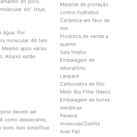
 tamanho do poro.
Material de proteção
olecular 4A". Hoje,
contra incêndios
Cerâmica em favo de
mel
e água. Por
Produtos de venda a
ira molecular 4A tem
quente
s. Mesmo após várias
Sela Intalox
o. Abaixo estão
Embalagem de
laboratório
Lanpack
Carbonatos de lítio
Mbbr Bio Filter (Meio)
Embalagem de torres
metálicas
rbono devem ser
Peneira
4A como dessecante,
molecular/Zeólito
 bom. Isso simplifica
Anel Pall