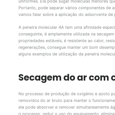
uniformes. Ela pode sugar moléculas menores qu
o
Portanto, pode separar vários componentes de a
vamos falar sobre a aplicação do adsorvente de 
A peneira molecular 4A tem uma afinidade espec
conseguinte, é amplamente utilizada na secagem
propriedades estáveis, é resistente ao calor, re
regenerações, consegue manter um bom desempen
alguns exemplos de utilização da peneira molecu
Secagem do ar com c
No processo de produção de oxigénio e azoto pur
removidos do ar bruto para manter o funcionam
ela pode absorver e remover simultaneamente água
o processo, reduz o uso do equipamento, elimina