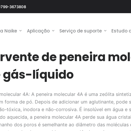
0799-3673808
 a Naike
Aplicação
Serviço de suporte
Estudo 
rvente de peneira mol
 gás-líquido
lecular 4A: A peneira molecular 4A é uma zeólita sintetiz
 em forma de pó. Depois de adicionar um aglutinante, pode 
não-tóxica, inodora e não-corrosiva. É insolúvel em água e 
ndo aquecida, a peneira molecular 4A perde sua água crista
tamanho dos poros é semelhante ao diâmetro das moléculas 