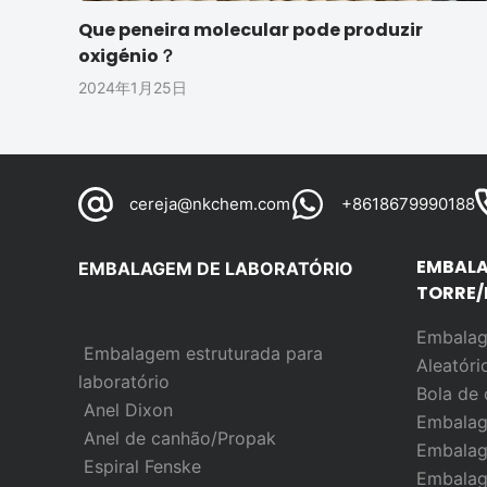
Que peneira molecular pode produzir
oxigénio？
2024年1月25日
cereja@nkchem.com
+8618679990188
EMBALA
EMBALAGEM DE LABORATÓRIO
TORRE/
Embalag
Embalagem estruturada para
Aleatór
laboratório
Bola de 
Anel Dixon
Embalag
Anel de canhão/Propak
Embalag
Espiral Fenske
Embalag