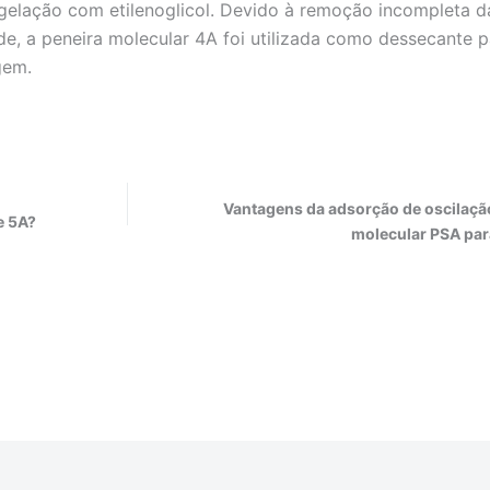
ngelação com etilenoglicol. Devido à remoção incompleta d
e, a peneira molecular 4A foi utilizada como dessecante p
gem.
Vantagens da adsorção de oscilaçã
e 5A?
molecular PSA par