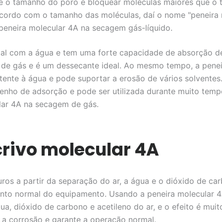
e o tamanho do poro e bloquear moléculas maiores que o
cordo com o tamanho das moléculas, daí o nome "peneira m
peneira molecular 4A na secagem gás-líquido.
ial com a água e tem uma forte capacidade de absorção d
 de gás e é um dessecante ideal. Ao mesmo tempo, a pene
sistente à água e pode suportar a erosão de vários solvente
ho de adsorção e pode ser utilizada durante muito temp
lar 4A na secagem de gás.
rivo molecular 4A
os a partir da separação do ar, a água e o dióxido de ca
ento normal do equipamento. Usando a peneira molecular 
, dióxido de carbono e acetileno do ar, e o efeito é muito
 a corrosão e garante a operação normal.