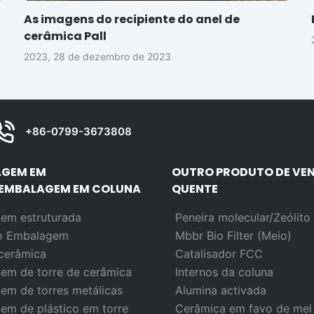
As imagens do recipiente do anel de
cerâmica Pall
2023, 28 de dezembro de 2023
+86-0799-3673808
GEM EM
OUTRO PRODUTO DE VE
EMBALAGEM EM COLUNA
QUENTE
em estruturada
Peneira molecular/Zeólito
io
Embalagem
Mbbr Bio Filter (Meio)
cerâmica
Catalisador FCC
em de torre de cerâmica
Internos da coluna
em de torres metálicas
Alumina activada
em de plástico em torre
Cerâmica em favo de mel