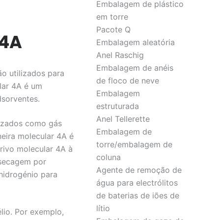
Embalagem de plástico
em torre
Pacote Q
 4A
Embalagem aleatória
Anel Raschig
Embalagem de anéis
o utilizados para
de floco de neve
lar 4A é um
Embalagem
dsorventes.
estruturada
Anel Tellerette
ilizados como gás
Embalagem de
eira molecular 4A é
torre/embalagem de
crivo molecular 4A à
coluna
 secagem por
Agente de remoção de
hidrogénio para
água para electrólitos
de baterias de iões de
lítio
lio. Por exemplo,