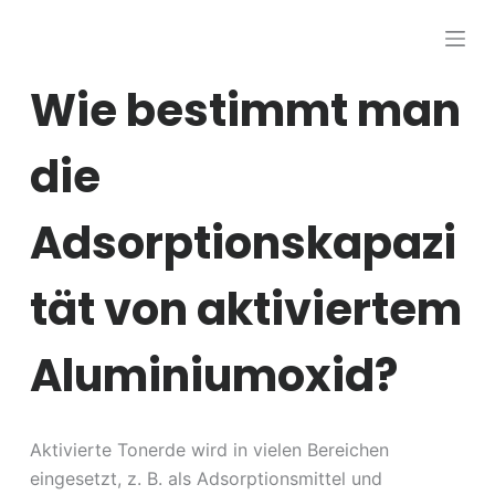
Z
u
m
Wie bestimmt man
I
n
die
h
a
Adsorptionskapazi
l
t
s
tät von aktiviertem
p
r
Aluminiumoxid?
i
n
g
Aktivierte Tonerde wird in vielen Bereichen
e
eingesetzt, z. B. als Adsorptionsmittel und
n