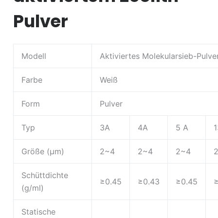
Pulver
Modell
Aktiviertes Molekularsieb-Pulve
Farbe
Weiß
Form
Pulver
Typ
3A
4A
5 A
1
Größe (μm)
2~4
2~4
2~4
Schüttdichte
≥0.45
≥0.43
≥0.45
≥
(g/ml)
Statische