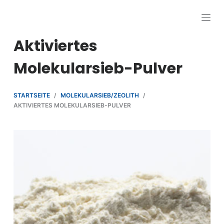
Z
u
m
Aktiviertes
I
Molekularsieb-Pulver
n
h
a
STARTSEITE
/
MOLEKULARSIEB/ZEOLITH
/
l
AKTIVIERTES MOLEKULARSIEB-PULVER
t
s
p
r
i
n
g
e
n