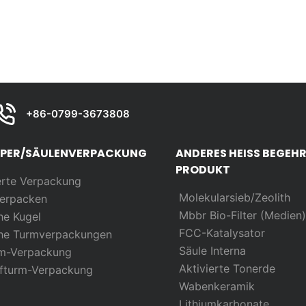
+86-0799-3673808
RPER/SÄULENVERPACKUNG
ANDERES HEISS BEGEH
PRODUKT
erte Verpackung
Molekularsieb/Zeolith
erpacken
Mbbr Bio-Filter (Medien
he Kugel
FCC-Katalysator
he Turmverpackungen
Säule Interna
rm-Verpackung
Aktivierte Tonerde
ffturm-Verpackung
Wabenkeramik
Lithiumkarbonate