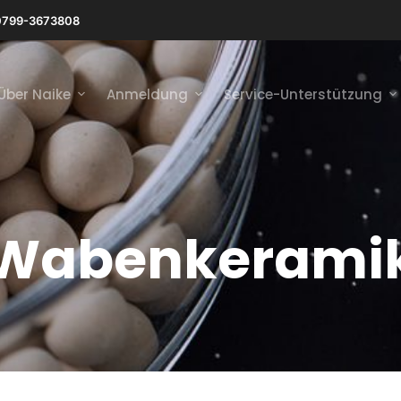
0799-3673808
Über Naike
Anmeldung
Service-Unterstützung
Wabenkerami