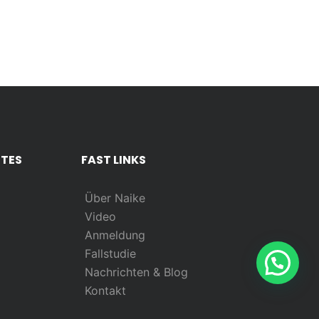
RTES
FAST LINKS
Über Naike
Video
)
Anmeldung
Fallstudie
Nachrichten & Blog
Kontakt