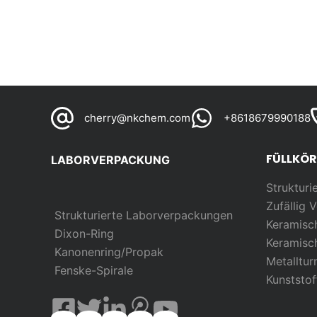
cherry@nkchem.com
+8618679990188
FÜLLKÖ
LABORVERPACKUNG
Strukturi
Zufällig
V
Strukturierte Laborverpackungen
Keramisc
Dixon-Ring
Keramisc
Kanonenring/Propak
Metalltu
Fenske-Spirale
Kunststo