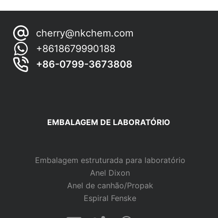
resultados
o
cherry@nkchem.com
+8618679990188
+86-0799-3673808
EMBALAGEM DE LABORATÓRIO
Embalagem estruturada para laboratório
Anel Dixon
Anel de canhão/Propak
Espiral Fenske