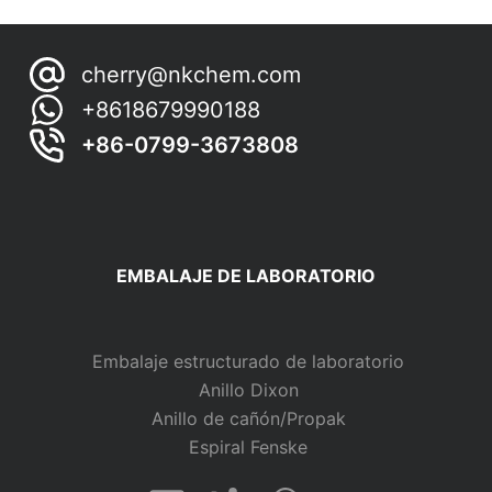
resultados
cherry@nkchem.com
+8618679990188
+86-0799-3673808
EMBALAJE DE LABORATORIO
Embalaje estructurado de laboratorio
Anillo Dixon
Anillo de cañón/Propak
Espiral Fenske