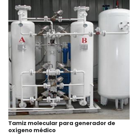
hidrógeno
PSA
Tamiz molecular para generador de
oxígeno médico