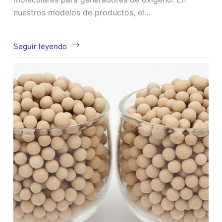
nuestros modelos de productos, el…
Tamiz
Seguir leyendo
molecular
de
litio
utilizado
en
generadores
de
oxígeno