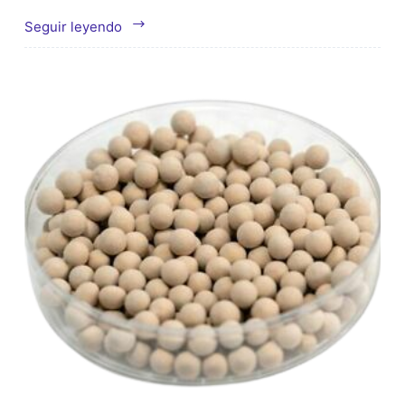
Tamiz
Seguir leyendo
molecular
para
generador
de
oxígeno
médico