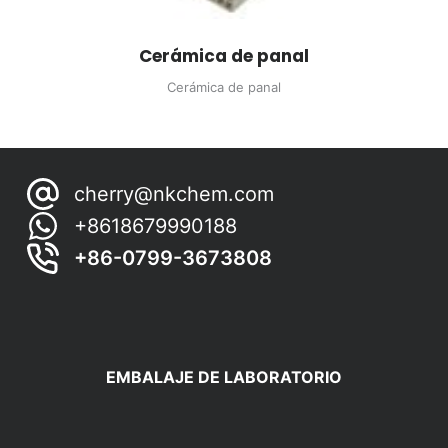
Cerámica de panal
Cerámica de panal
cherry@nkchem.com
+8618679990188
+86-0799-3673808
EMBALAJE DE LABORATORIO