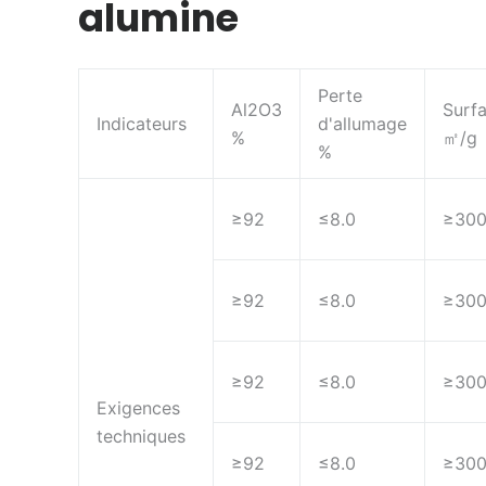
alumine
Perte
Al2O3
Surf
Indicateurs
d'allumage
%
㎡/g
%
≥92
≤8.0
≥30
≥92
≤8.0
≥30
≥92
≤8.0
≥30
Exigences
techniques
≥92
≤8.0
≥30