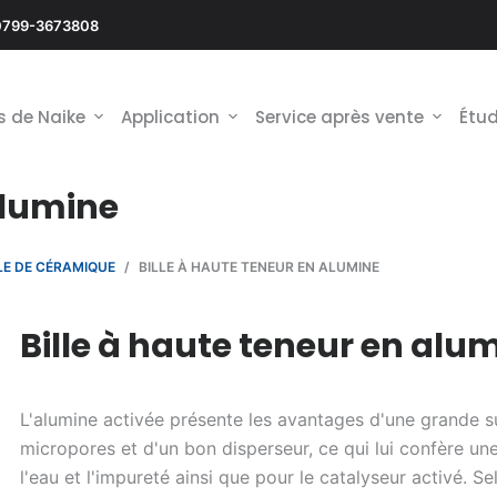
0799-3673808
s de Naike
Application
Service après vente
Étud
alumine
E DE CÉRAMIQUE
/
BILLE À HAUTE TENEUR EN ALUMINE
Bille à haute teneur en alu
L'alumine activée présente les avantages d'une grande 
micropores et d'un bon disperseur, ce qui lui confère une
l'eau et l'impureté ainsi que pour le catalyseur activé. Se