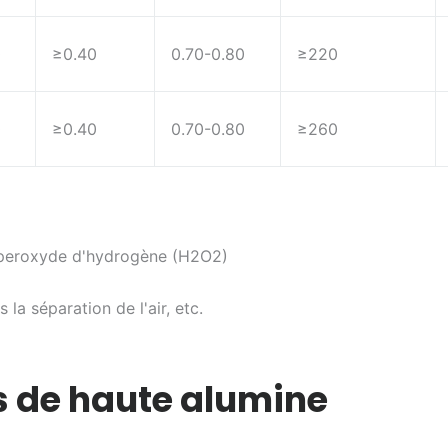
0
≥0.40
0.70-0.80
≥220
0
≥0.40
0.70-0.80
≥260
e peroxyde d'hydrogène (H2O2)
la séparation de l'air, etc.
es de haute alumine