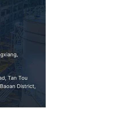
ngxiang,
ad, Tan Tou
aoan District,