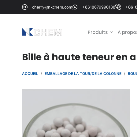
P
cherry@nkchem.com
+8618679990188
+86-
a
s
s
Produits
À propo
e
r
Bille à haute teneur en 
a
u
c
ACCUEIL
/
EMBALLAGE DE LA TOUR/DE LA COLONNE
/
BOUL
o
n
t
e
n
u