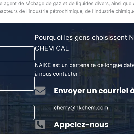
me agent de séchage de gaz et de liquides divers, ainsi qu
cteurs de l'industrie pétrochimique, de l'industrie chimique
Pourquoi les gens choisissent 
CHEMICAL
NAIKE est un partenaire de longue date
à nous contacter !
Envoyer un courriel à
cherry@nkchem.com
Appelez-nous