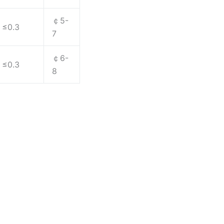
￠5-
≤0.3
7
￠6-
≤0.3
8