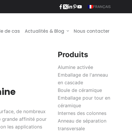
FRANÇAIS
e de cas
Actualités & Blog
Nous contacter
Produits
Alumine activée
Emballage de l'anneau
en cascade
mine
Boule de céramique
Emballage pour tour en
céramique
surface, de nombreux
Internes des colonnes
 grande affinité pour
Anneau de séparation
lon les applications
transversale