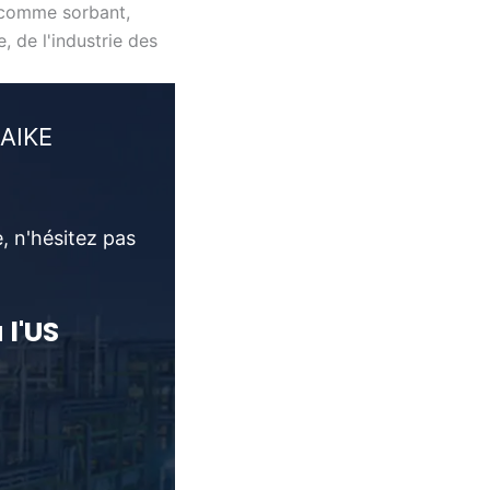
e comme sorbant,
, de l'industrie des
NAIKE
, n'hésitez pas
 l'US