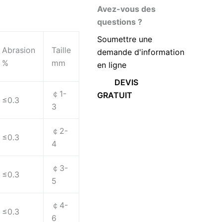
Avez-vous des
questions ?
Soumettre une
Abrasion
Taille
demande d'information
%
mm
en ligne
DEVIS
￠1-
GRATUIT
≤0.3
3
￠2-
≤0.3
4
￠3-
≤0.3
5
￠4-
≤0.3
6