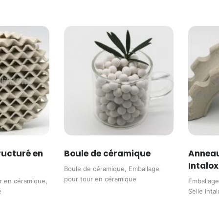
ructuré en
Boule de céramique
Anneau
Intalo
Boule de céramique
,
Emballage
pour tour en céramique
r en céramique
,
Emballage
é
Selle Intal