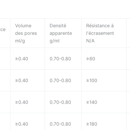
Volume
Densité
Résistance à
ace
des pores
apparente
l'écrasement
ml/g
g/ml
N/A
0
≥0.40
0.70-0.80
≥60
0
≥0.40
0.70-0.80
≥100
0
≥0.40
0.70-0.80
≥140
0
≥0.40
0.70-0.80
≥180