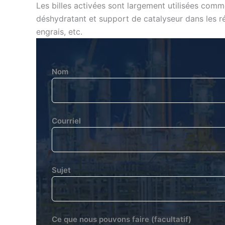
Les billes activées sont largement utilisées com
déshydratant et support de catalyseur dans les réa
engrais, etc.
Nom
Courriel
Sujet
Ce que nous pouvons faire (facultatif)