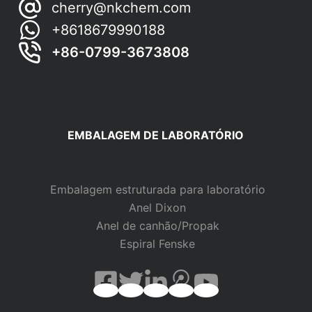
cherry@nkchem.com
+8618679990188
+86-0799-3673808
EMBALAGEM DE LABORATÓRIO
Embalagem estruturada para laboratório
Anel Dixon
Anel de canhão/Propak
Espiral Fenske