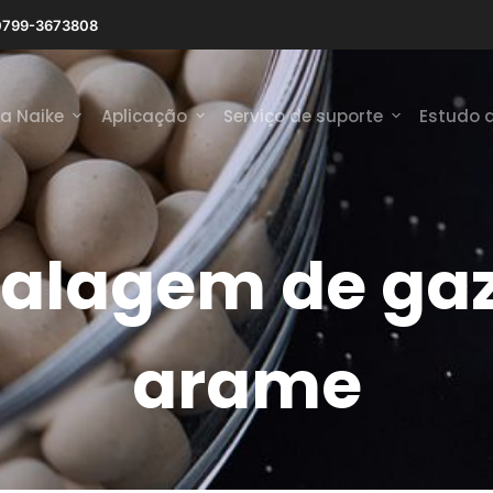
0799-3673808
 a Naike
Aplicação
Serviço de suporte
Estudo 
alagem de gaz
arame