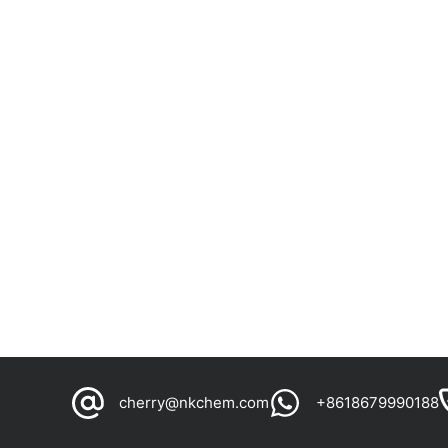
cherry@nkchem.com
+8618679990188