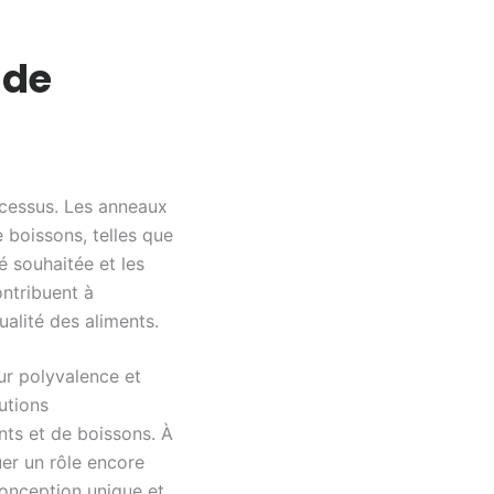
 de
ocessus. Les anneaux
 boissons, telles que
té souhaitée et les
ontribuent à
ualité des aliments.
ur polyvalence et
utions
nts et de boissons. À
uer un rôle encore
 conception unique et