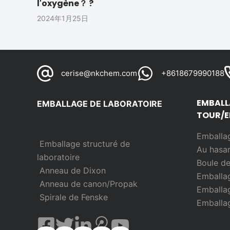
l'oxygène？ ?
2024年1月25日
cerise@nkchem.com
+8618679990188
EMBALL
EMBALLAGE DE LABORATOIRE
TOUR/E
Emballag
Emballage structuré de
Au hasa
laboratoire
Boule d
Anneau de Dixon
Emballag
Anneau de canon/Propak
Emballag
Spirale de Fenske
Emballag