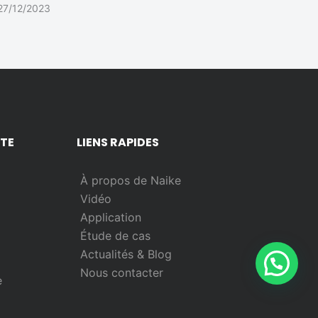
27/12/2023
NTE
LIENS RAPIDES
À propos de Naike
Vidéo
Application
Étude de cas
Actualités & Blog
Nous contacter
e