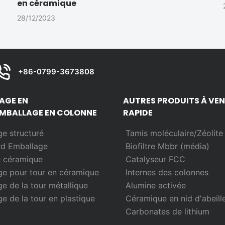
en céramique
28/12/2023
+86-0799-3673808
AGE EN
AUTRES PRODUITS À VE
MBALLAGE EN COLONNE
RAPIDE
e structuré
Tamis moléculaire/Zéolite
rd
Emballage
Biofiltre Mbbr (média)
e céramique
Catalyseur FCC
e pour tour en céramique
Internes des colonnes
e de la tour métallique
Alumine activée
e de la tour en plastique
Céramique en nid d'abeill
Carbonates de lithium