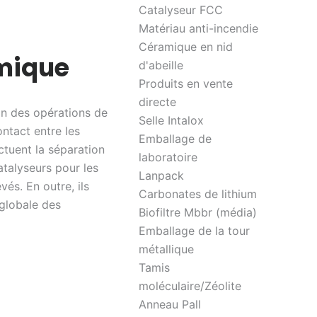
Catalyseur FCC
Matériau anti-incendie
Céramique en nid
imique
d'abeille
Produits en vente
directe
on des opérations de
Selle Intalox
ontact entre les
Emballage de
ectuent la séparation
laboratoire
atalyseurs pour les
Lanpack
és. En outre, ils
Carbonates de lithium
é globale des
Biofiltre Mbbr (média)
Emballage de la tour
métallique
Tamis
moléculaire/Zéolite
Anneau Pall