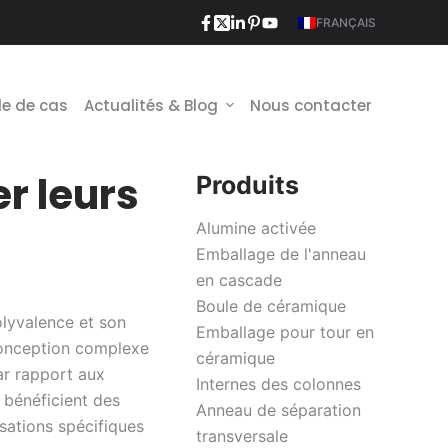
FRANÇAIS
e de cas
Actualités & Blog
Nous contacter
r leurs
Produits
Alumine activée
Emballage de l'anneau
en cascade
Boule de céramique
olyvalence et son
Emballage pour tour en
 conception complexe
céramique
ar rapport aux
Internes des colonnes
 bénéficient des
Anneau de séparation
isations spécifiques
transversale