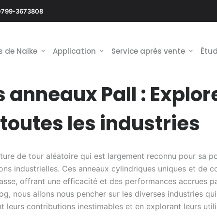
0799-3673808
s de Naike
Application
Service après vente
Étud
 anneaux Pall : Explore
toutes les industries
ture de tour aléatoire qui est largement reconnu pour sa p
ions industrielles. Ces anneaux cylindriques uniques et de
masse, offrant une efficacité et des performances accrues p
og, nous allons nous pencher sur les diverses industries qui
 leurs contributions inestimables et en explorant leurs util