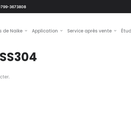
0799-3673808
s de Naike
Application
Service après vente
Étud
u SS304
cter.