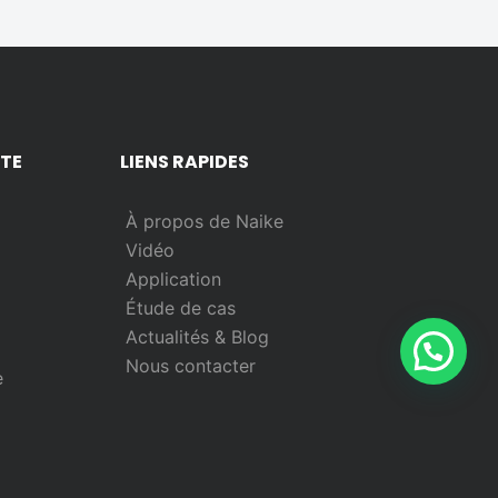
NTE
LIENS RAPIDES
À propos de Naike
Vidéo
Application
Étude de cas
Actualités & Blog
Nous contacter
e