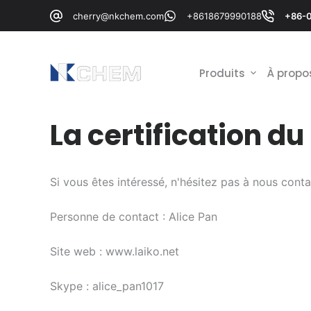
P
cherry@nkchem.com
+8618679990188
+86-
a
s
s
Produits
À propo
e
r
La certification d
a
u
c
o
Si vous êtes intéressé, n'hésitez pas à nous conta
n
t
Personne de contact : Alice Pan
e
n
Site web : www.laiko.net
u
Skype : alice_pan1017