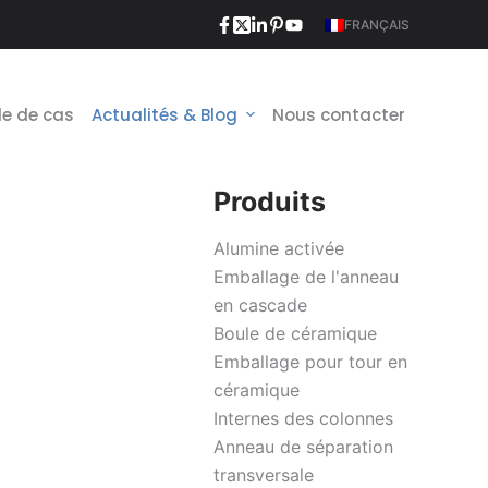
FRANÇAIS
e de cas
Actualités & Blog
Nous contacter
Produits
Alumine activée
Emballage de l'anneau
en cascade
Boule de céramique
Emballage pour tour en
céramique
Internes des colonnes
Anneau de séparation
transversale