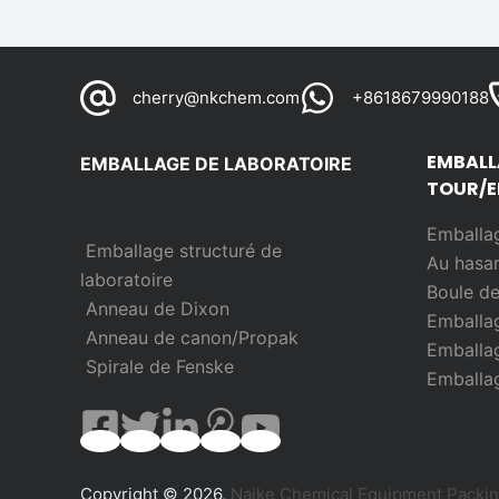
cherry@nkchem.com
+8618679990188
EMBALL
EMBALLAGE DE LABORATOIRE
TOUR/E
Emballag
Emballage structuré de
Au hasa
laboratoire
Boule d
Anneau de Dixon
Emballag
Anneau de canon/Propak
Emballag
Spirale de Fenske
Emballag
Copyright © 2026,
Naike Chemical Equipment Packing