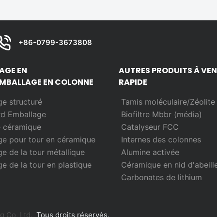
+86-0799-3673808
AGE EN
AUTRES PRODUITS À VE
MBALLAGE EN COLONNE
RAPIDE
e structuré
Tamis moléculaire/Zéolite
rd
Emballage
Biofiltre Mbbr (média)
e céramique
Catalyseur FCC
e pour tour en céramique
Internes des colonnes
e de la tour métallique
Alumine activée
e de la tour en plastique
Céramique en nid d'abeill
Carbonates de lithium
 Co, Ltd.
Tous droits réservés.