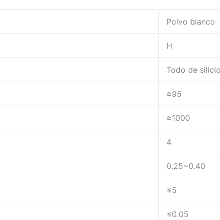
Polvo blanco
H
Todo de silici
≥95
≥1000
4
0.25~0.40
≤5
≤0.05