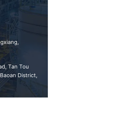
ngxiang,
ad, Tan Tou
aoan District,