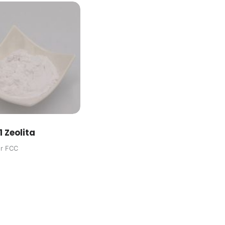
 Zeolita
or FCC