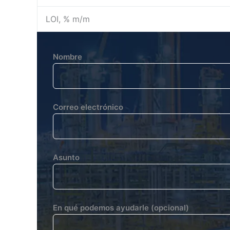
LOI, % m/m
Nombre
Correo electrónico
Asunto
En qué podemos ayudarle (opcional)