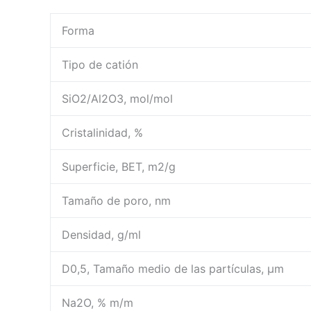
Forma
Tipo de catión
SiO2/Al2O3, mol/mol
Cristalinidad, %
Superficie, BET, m2/g
Tamaño de poro, nm
Densidad, g/ml
D0,5, Tamaño medio de las partículas, μm
Na2O, % m/m