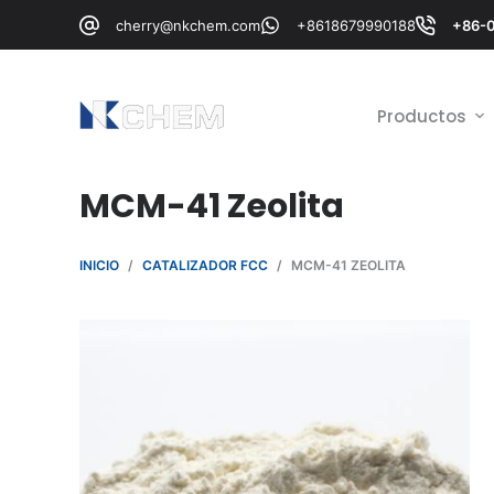
S
cherry@nkchem.com
+8618679990188
+86-
a
l
t
Productos
a
r
MCM-41 Zeolita
a
l
c
INICIO
/
CATALIZADOR FCC
/
MCM-41 ZEOLITA
o
n
t
e
n
i
d
o