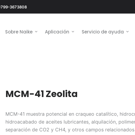
0799-3673808
Sobre Naike
Aplicación
Servicio de ayuda
MCM-41 Zeolita
MCM-41 muestra potencial en craqueo catalítico, hidroc
hidroacabado de aceites lubricantes, alquilación, polimer
separación de CO2 y CH4, y otros campos relacionados c