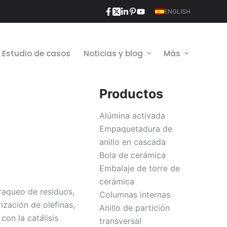
ENGLISH
Estudio de casos
Noticias y blog
Más
Productos
Alúmina activada
Empaquetadura de
anillo en cascada
Bola de cerámica
Embalaje de torre de
cerámica
raqueo de residuos,
Columnas internas
ización de olefinas,
Anillo de partición
on la catálisis
transversal