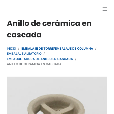
S
a
l
Anillo de cerámica en
t
cascada
a
r
a
INICIO
/
EMBALAJE DE TORRE/EMBALAJE DE COLUMNA
/
l
EMBALAJE ALEATORIO
/
c
EMPAQUETADURA DE ANILLO EN CASCADA
/
ANILLO DE CERÁMICA EN CASCADA
o
n
t
e
n
i
d
o