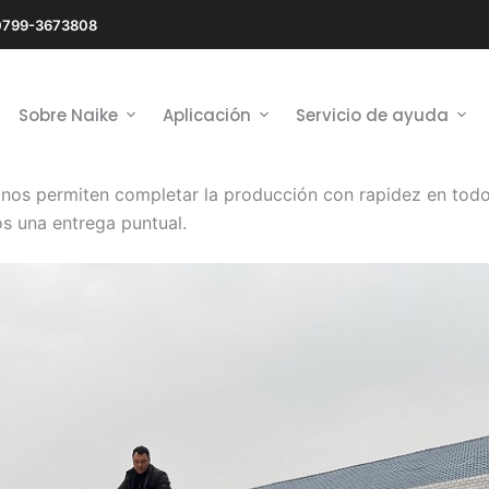
0799-3673808
Sobre Naike
Aplicación
Servicio de ayuda
or nos permiten completar la producción con rapidez en to
s una entrega puntual.