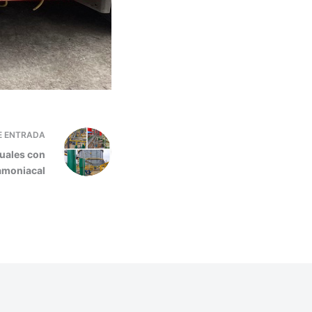
E
ENTRADA
duales con
amoniacal