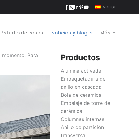
ENGLISH
Estudio de casos
Noticias y blog
Más
do momento. Para
Productos
Alúmina activada
Empaquetadura de
anillo en cascada
Bola de cerámica
Embalaje de torre de
cerámica
Columnas internas
Anillo de partición
transversal