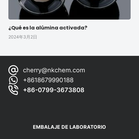
¿Qué es la alúmina activada?
2024年3月2日
cherry@nkchem.com
+8618679990188
+86-0799-3673808
EMBALAJE DE LABORATORIO