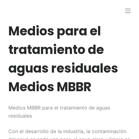
S
a
l
Medios para el
t
a
tratamiento de
r
a
aguas residuales
l
c
o
Medios MBBR
n
t
e
Medios MBBR para el tratamiento de aguas
n
residuales
i
d
Con el desarrollo de la industria, la contaminación
o