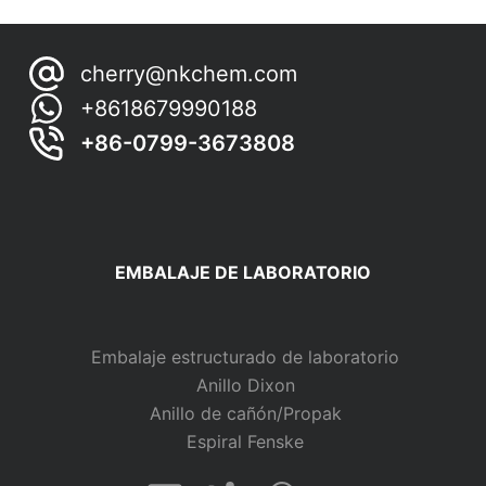
resultados
cherry@nkchem.com
+8618679990188
+86-0799-3673808
EMBALAJE DE LABORATORIO
Embalaje estructurado de laboratorio
Anillo Dixon
Anillo de cañón/Propak
Espiral Fenske