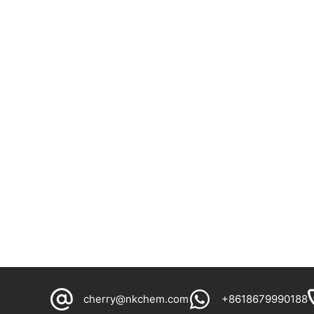
cherry@nkchem.com
+8618679990188