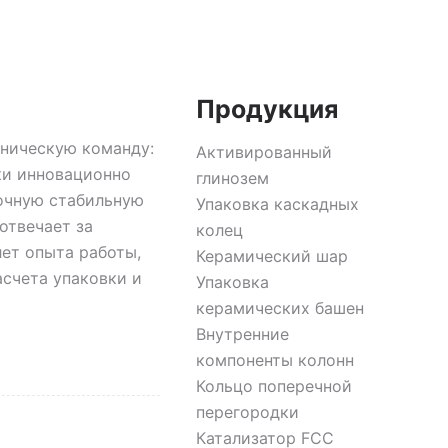
Продукция
хническую команду:
Активированный
ки инновационно
глинозем
рочную стабильную
Упаковка каскадных
отвечает за
колец
ет опыта работы,
Керамический шар
счета упаковки и
Упаковка
керамических башен
Внутренние
компоненты колонн
Кольцо поперечной
перегородки
Катализатор FCC