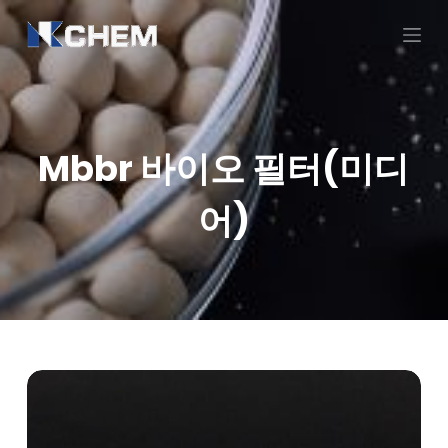
콘
텐
츠
로
건
너
Mbbr 바이오 필터(미디
뛰
기
어)